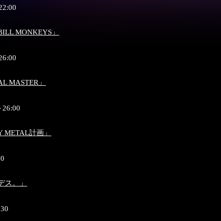
22:00
BILL MONKEYS」
26:00
AL MASTER」
～26:00
 METAL計画」
00
デス。」
:30