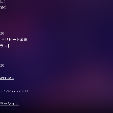
1（日）
 ON】
30
00～ ＊リピート放送
プラス】
:30
PECIAL
/ 24:55～25:00
トフラッシュ」