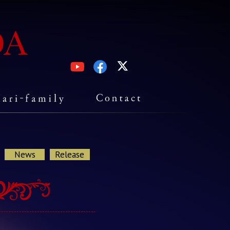
News
Release