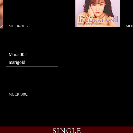
MOCR-3013
MOC
Mar.2002
marigold
MOCR-3002