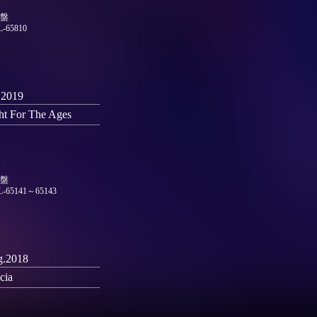
盤
L-65810
.2019
ht For The Ages
盤
L-65141～65143
.2018
cia