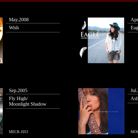
May.2008
Apr
Wish
Eag
Sep.2005
Jul
Fly High/
Ash
Moonlight Shadow
MECR-1053
MOC