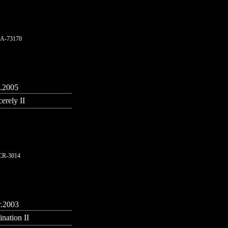
A-73170
.2005
cerely II
R-3014
.2003
ination II