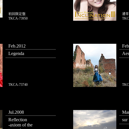
初回限定盤
通常
TKCA-73950
TKC
Feb.2012
Feb
Legenda
Aes
TKCA-73740
TKC
Jul.2008
Mar
Reflection
sur 
-axiom of the