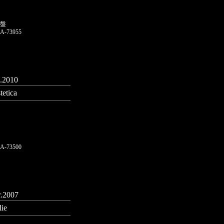
盤
A-73955
.2010
tetica
A-73500
.2007
lie