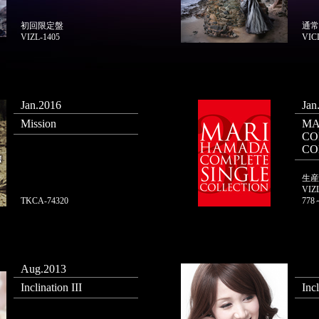
初回限定盤
通常
VIZL-1405
VIC
Jan.2016
Jan
Mission
MA
CO
CO
生産
VIZ
TKCA-74320
778
Aug.2013
Inclination III
Incl