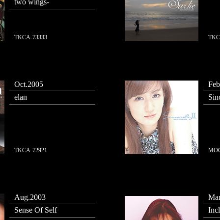
two wings-
TKCA-73333
TKC
Oct.2005
Feb
elan
Sin
TKCA-72921
MOC
Aug.2003
Mar
Sense Of Self
Incl