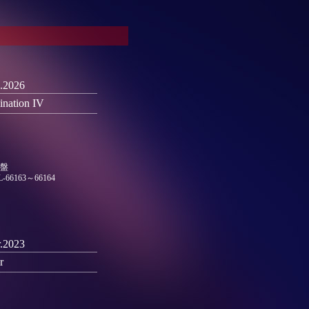
.2026
lination IV
盤
L-66163～66164
.2023
r