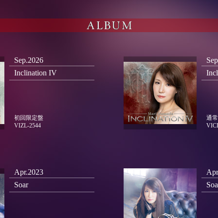
Sep.2026
Sep
Inclination IV
Inc
初回限定盤
通常
VIZL-2544
VIC
Apr.2023
Apr
Soar
Soa