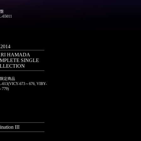
盤
L-65011
.2014
RI HAMADA
MPLETE SINGLE
LLECTION
限定商品
L-613(VICY-673～676, VIBY-
～779)
ination III