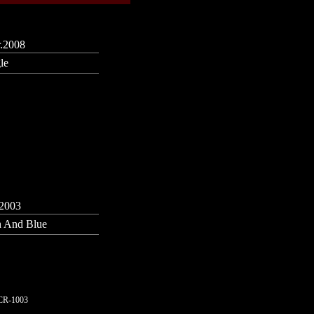
.2008
le
.2003
 And Blue
R-1003